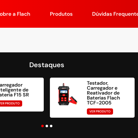
obre a Flach
Produtos
Dúvidas Frequent
Destaques
Testador,
arregador
Carregador e
nteligente de
Reativador de
ateria F15 SR
Baterias Flach
TCF-2005
VER PRODUTO
VER PRODUTO