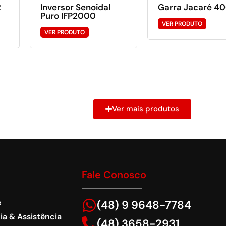
2
Inversor Senoidal
Garra Jacaré 4
Puro IFP2000
VER PRODUTO
VER PRODUTO
Ver mais produtos
Fale Conosco
e
(48) 9 9648-7784
ia & Assistência
(48) 3658-2931