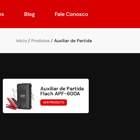
es
Blog
Fale Conosco
/
/
Início
Produtos
Auxiliar de Partida
Aux
Auxiliar de Partida
Fl
Flach APF-600A
VE
VER PRODUTO