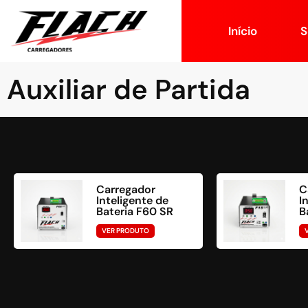
Início
S
Auxiliar de Partida
Carregador
C
Inteligente de
I
Bateria F60 SR
B
VER PRODUTO